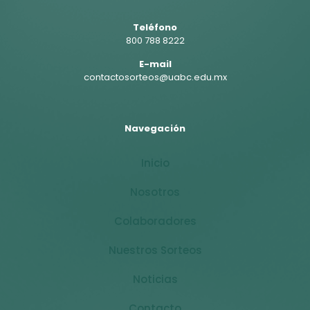
Teléfono
800 788 8222
E-mail
contactosorteos@uabc.edu.mx
Navegación
Inicio
Nosotros
Colaboradores
Nuestros Sorteos
Noticias
Contacto