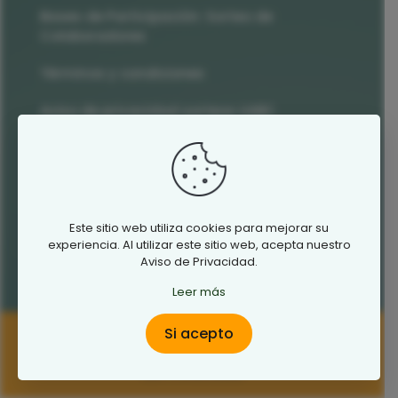
Bases de Participación: Sorteo de
Colaboradores
Términos y condiciones
Aviso de privacidad sorteos UABC
SÍguenos
Este sitio web utiliza cookies para mejorar su
experiencia. Al utilizar este sitio web, acepta nuestro
Aviso de Privacidad.
Leer más
Si acepto
2026 Sorteos UABC | Diseño
Laboratorio
Digital
-
Términos y condiciones
|
Aviso
Comprar Boletos
de Privacidad