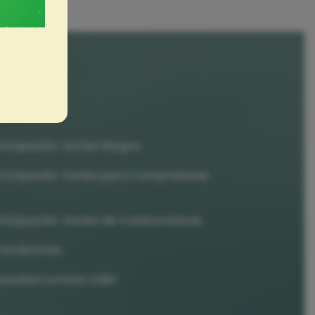
rticipación: Sorteo Magno
rticipación: Sorteo para Compradores
rticipación: Sorteo de Colaboradores
condiciones
ivacidad sorteos UABC