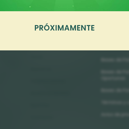
PRÓXIMAMENTE
Navegación
Legales
Inicio
Bases de Pa
Nosotros
Bases de Pa
Oportunos
Colaboradores
Bases de Pa
Nuestros Sorteos
Términos y 
Noticias
Aviso de pr
Contacto