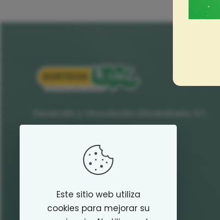
Desarrollo y Vinculación Universitaria, S.C.
Contacto
Teléfono
800 788 8222
Este sitio web utiliza
E-mail
cookies para mejorar su
contactosorteos@uabc.edu.mx