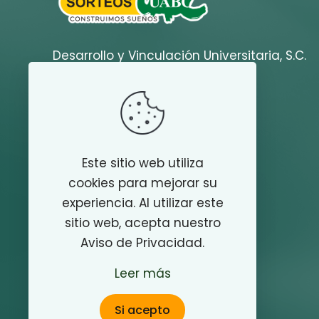
Desarrollo y Vinculación Universitaria, S.C.
Contacto
Teléfono
800 788 8222
Este sitio web utiliza
cookies para mejorar su
E-mail
experiencia. Al utilizar este
contactosorteos@uabc.edu.mx
sitio web, acepta nuestro
Aviso de Privacidad.
Leer más
Si acepto