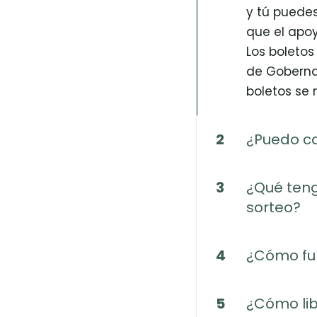
y tú puedes
que el apoy
Los boletos 
de Gobernac
boletos se n
2
¿Puedo ca
3
¿Qué tengo
sorteo?
4
¿Cómo fun
5
¿Cómo libe