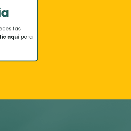
ia
ecesitas
ic aquí
para