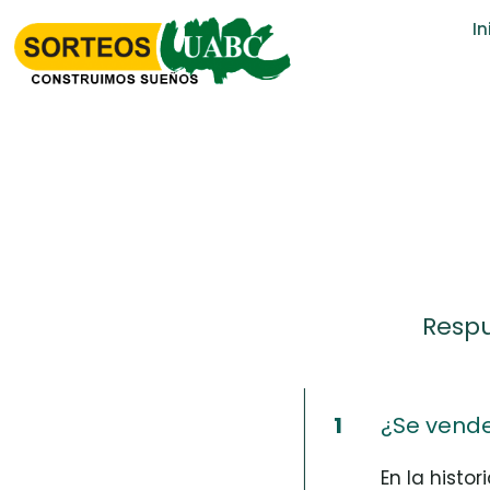
Inic
Respu
1
¿Se vende
En la histor